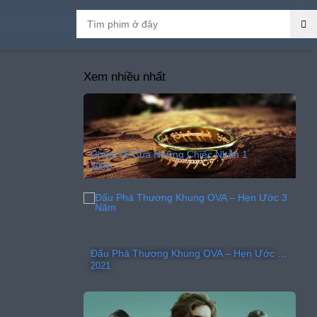
Xem nhiều nhất
Chúa Tể Của Những Chiếc Nhẫn 1
2001
Đấu Phá Thương Khung OVA – Hẹn Ước 3 Năm
2021