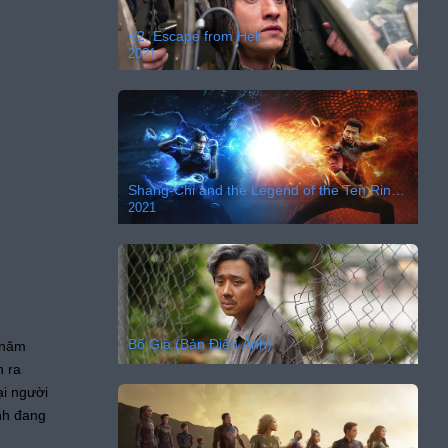
V2. Escape from Hell
2021
Shang-Chi and the Legend of the Ten Rings -Shang-Chi và huyền thoại Thập Luân
2021
CAM
Bố Già (Bản Điện Ảnh)
 năm
n ra
ại người
ình đang