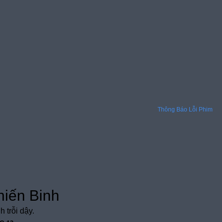
Thông Báo Lỗi Phim
hiến Binh
 trỗi dậy.