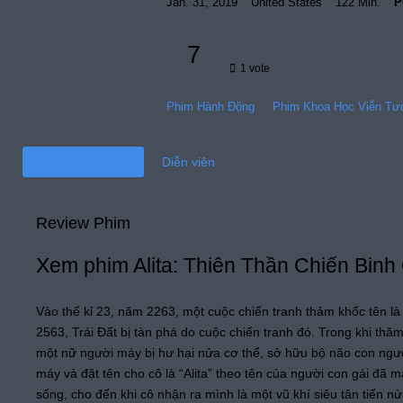
Jan. 31, 2019
United States
122 Min.
P
7
1
vote
Phim Hành Động
Phim Khoa Học Viễn Tư
Thông tin phim
Diễn viên
Review Phim
Xem phim Alita: Thiên Thần Chiến Binh 
Vào thế kỉ 23, năm 2263, một cuộc chiến tranh thảm khốc tên là
2563, Trái Đất bị tàn phá do cuộc chiến tranh đó. Trong khi thăm
một nữ người máy bị hư hại nửa cơ thể, sở hữu bộ não con người v
máy và đặt tên cho cô là “Alita” theo tên của người con gái đã 
sống, cho đến khi cô nhận ra mình là một vũ khí siêu tân tiến 