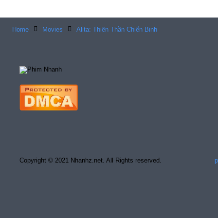
Home
Movies
Alita: Thiên Thần Chiến Binh
Copyright © 2021 Nhanhz.net. All Rights reserved.
p