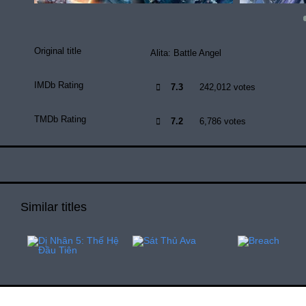
Original title
Alita: Battle Angel
IMDb Rating
7.3
242,012 votes
TMDb Rating
7.2
6,786 votes
Similar titles