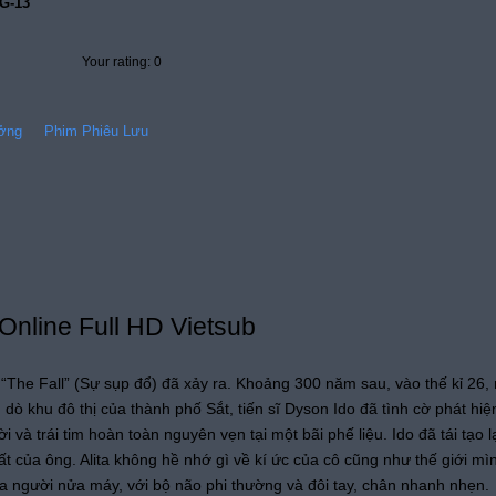
G-13
Your rating:
0
ởng
Phim Phiêu Lưu
Online Full HD Vietsub
 “The Fall” (Sự sụp đổ) đã xảy ra. Khoảng 300 năm sau, vào thế kỉ 26,
 dò khu đô thị của thành phố Sắt, tiến sĩ Dyson Ido đã tình cờ phát hiệ
à trái tim hoàn toàn nguyên vẹn tại một bãi phế liệu. Ido đã tái tạo l
mất của ông. Alita không hề nhớ gì về kí ức của cô cũng như thế giới m
nửa người nửa máy, với bộ não phi thường và đôi tay, chân nhanh nhẹn.