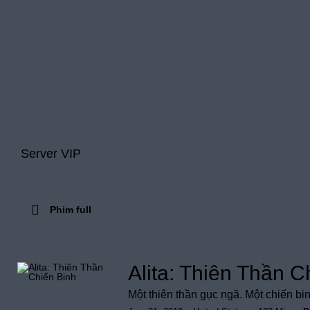
Server VIP
Phim full
Alita: Thiên Thần C
Một thiên thần gục ngã. Một chiến binh