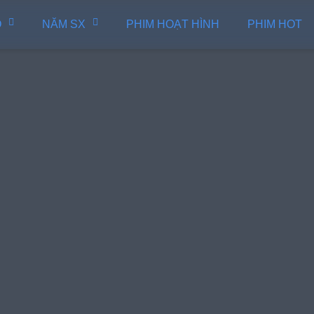
Ộ
NĂM SX
PHIM HOẠT HÌNH
PHIM HOT