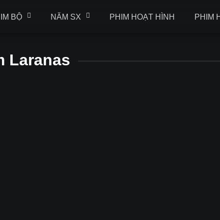
IM BỘ
NĂM SX
PHIM HOẠT HÌNH
PHIM 
 Laranas