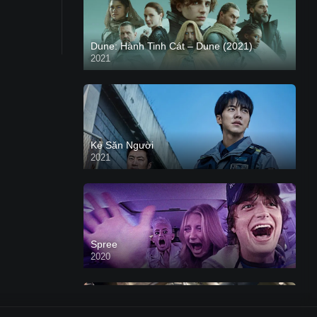
Dune: Hành Tinh Cát – Dune (2021)
2021
HD VIETSUB
Kẻ Săn Người
2021
Spree
2020