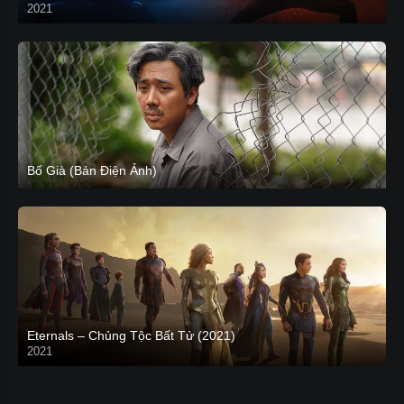
2021
CAM
Bố Già (Bản Điện Ảnh)
Eternals – Chủng Tộc Bất Tử (2021)
2021
Trailer