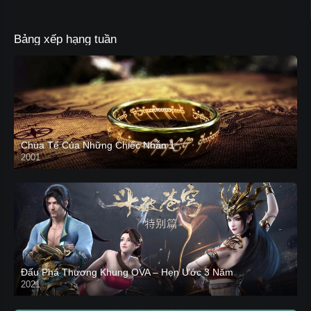
Bảng xếp hạng tuần
Chúa Tể Của Những Chiếc Nhẫn 1
2001
Đấu Phá Thương Khung OVA – Hẹn Ước 3 Năm
2021