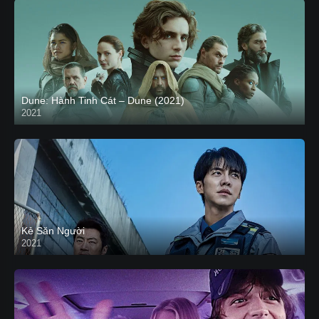
Dune: Hành Tinh Cát – Dune (2021)
2021
HD VIETSUB
Kẻ Săn Người
2021