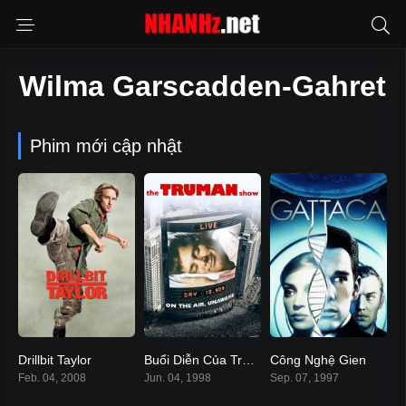
Wilma Garscadden-Gahret
Phim mới cập nhật
Drillbit Taylor
Buổi Diễn Của Truman
Công Nghệ Gien
5.7
8.1
7.8
Feb. 04, 2008
Jun. 04, 1998
Sep. 07, 1997