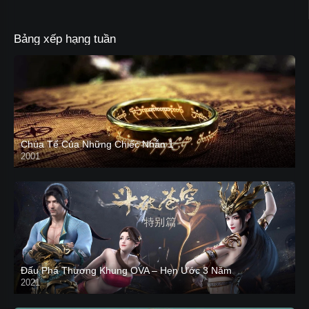
Bảng xếp hạng tuần
Chúa Tể Của Những Chiếc Nhẫn 1
2001
Đấu Phá Thương Khung OVA – Hẹn Ước 3 Năm
2021