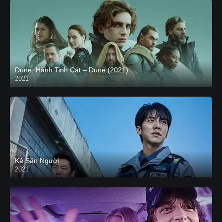
Dune: Hành Tinh Cát – Dune (2021)
2021
HD VIETSUB
Kẻ Săn Người
2021