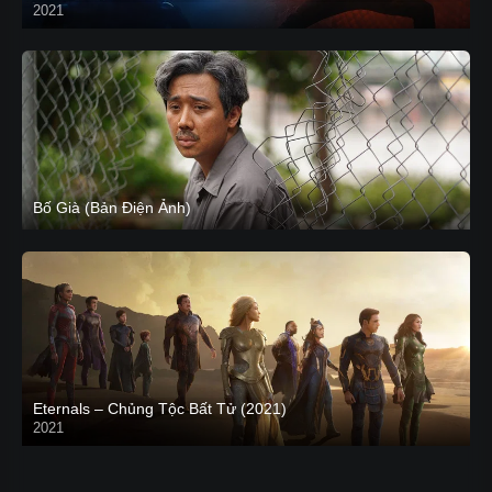
2021
CAM
Bố Già (Bản Điện Ảnh)
Eternals – Chủng Tộc Bất Tử (2021)
2021
Trailer