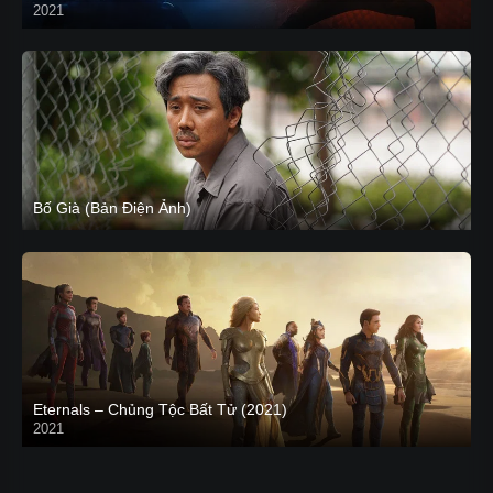
2021
CAM
Bố Già (Bản Điện Ảnh)
Eternals – Chủng Tộc Bất Tử (2021)
2021
Trailer