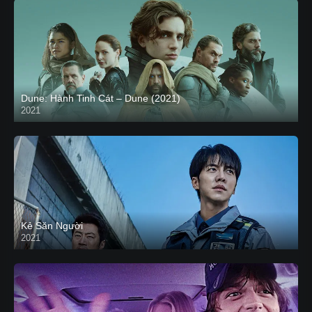
Dune: Hành Tinh Cát – Dune (2021)
2021
HD VIETSUB
Kẻ Săn Người
2021