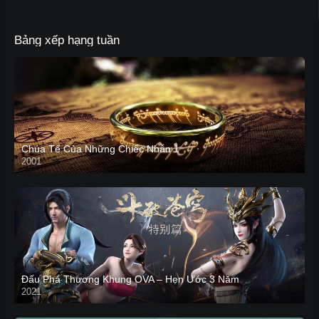
Bảng xếp hạng tuần
Chúa Tể Của Những Chiếc Nhẫn 1
2001
Đấu Phá Thương Khung OVA – Hẹn Ước 3 Năm
2021