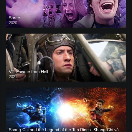
Spree
2020
V2. Escape from Hell
2021
Shang-Chi and the Legend of the Ten Rings -Shang-Chi và huyền thoại Thập Luân