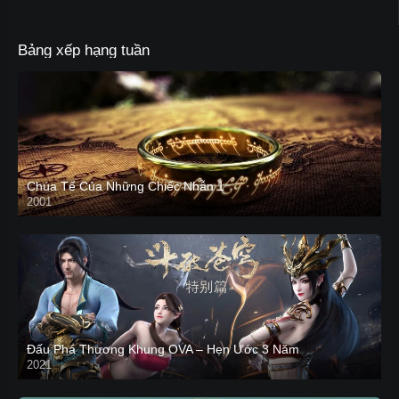
Bảng xếp hạng tuần
Chúa Tể Của Những Chiếc Nhẫn 1
2001
Đấu Phá Thương Khung OVA – Hẹn Ước 3 Năm
2021