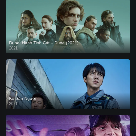
Dune: Hành Tinh Cát – Dune (2021)
2021
HD VIETSUB
Kẻ Săn Người
2021