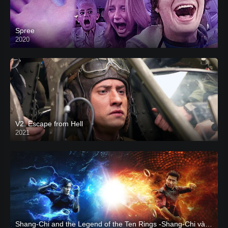
Spree
2020
V2. Escape from Hell
2021
Shang-Chi and the Legend of the Ten Rings -Shang-Chi và huyền thoại Thập Luân