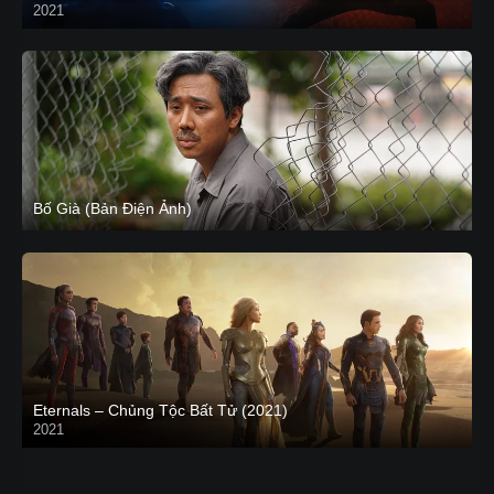
2021
CAM
Bố Già (Bản Điện Ảnh)
Eternals – Chủng Tộc Bất Tử (2021)
2021
Trailer