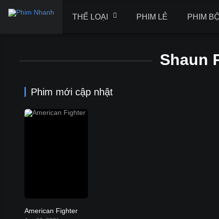
THỂ LOẠI
PHIM LẺ
PHIM B
Shaun P
Phim mới cập nhật
American Fighter
5.1