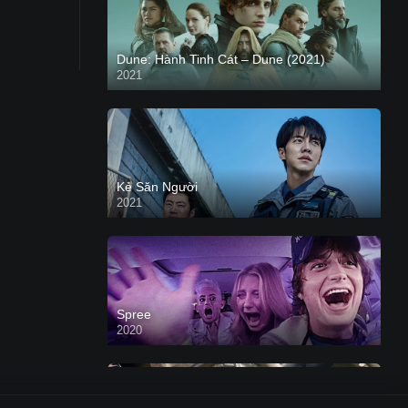
Dune: Hành Tinh Cát – Dune (2021)
2021
HD VIETSUB
Kẻ Săn Người
2021
Spree
2020