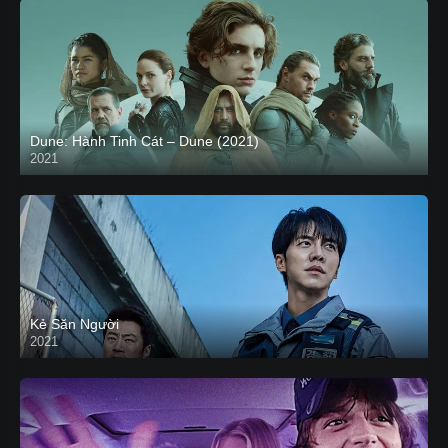
Dune: Hành Tinh Cát – Dune (2021)
2021
HD VIETSUB
Kẻ Săn Người
2021