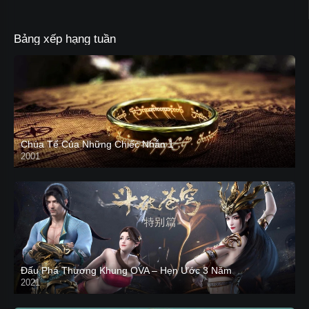
Bảng xếp hạng tuần
Chúa Tể Của Những Chiếc Nhẫn 1
2001
Đấu Phá Thương Khung OVA – Hẹn Ước 3 Năm
2021