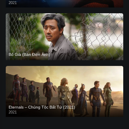
2021
CAM
Bố Già (Bản Điện Ảnh)
Eternals – Chủng Tộc Bất Tử (2021)
2021
Trailer