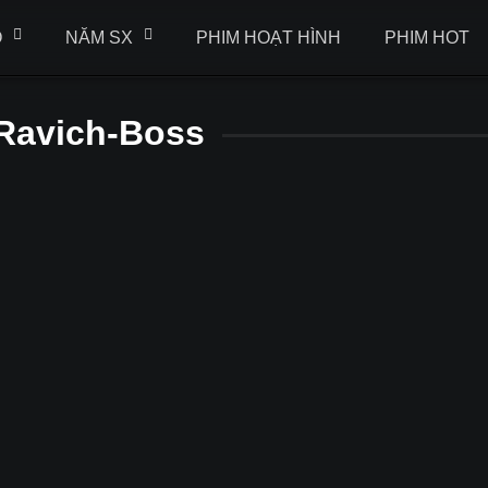
Ộ
NĂM SX
PHIM HOẠT HÌNH
PHIM HOT
 Ravich-Boss