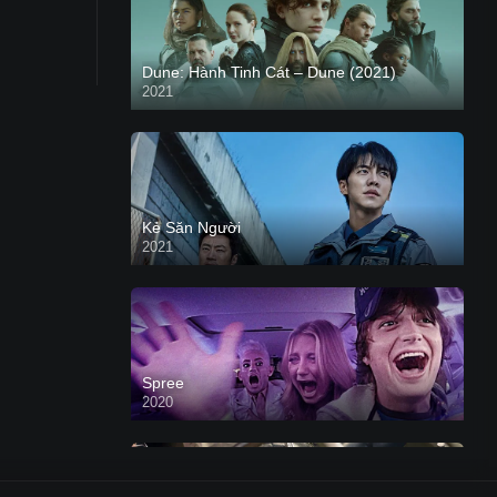
Dune: Hành Tinh Cát – Dune (2021)
2021
HD VIETSUB
Kẻ Săn Người
2021
Spree
2020