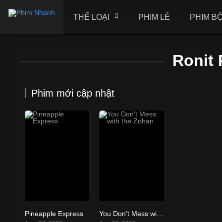
THỂ LOẠI
PHIM LẺ
PHIM B
Ronit
Phim mới cập nhật
Pineapple Express
You Don’t Mess with the Zohan
6.9
5.5