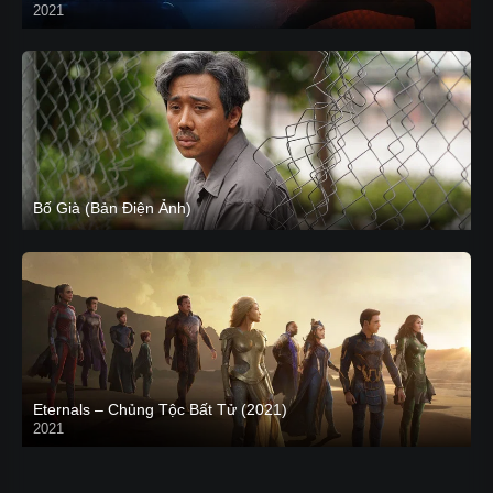
2021
CAM
Bố Già (Bản Điện Ảnh)
Eternals – Chủng Tộc Bất Tử (2021)
2021
Trailer