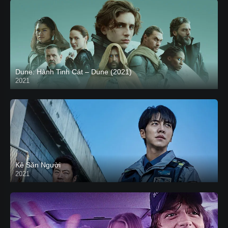
Dune: Hành Tinh Cát – Dune (2021)
2021
HD VIETSUB
Kẻ Săn Người
2021