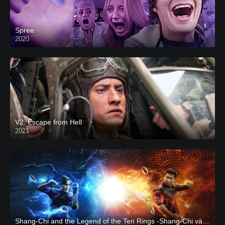
Spree
2020
V2. Escape from Hell
2021
Shang-Chi and the Legend of the Ten Rings -Shang-Chi và huyền thoại Thập Luân