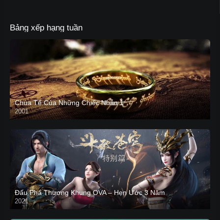
Bảng xếp hạng tuần
Chúa Tể Của Những Chiếc Nhẫn 1
2001
Đấu Phá Thương Khung OVA – Hẹn Ước 3 Năm
2021