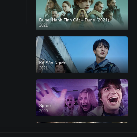
Dune: Hành Tinh Cát – Dune (2021)
2021
HD VIETSUB
Kẻ Săn Người
2021
Spree
2020