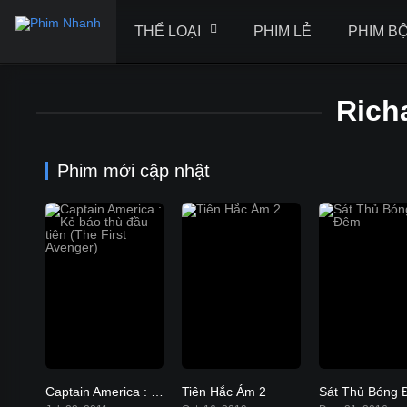
THỂ LOẠI
PHIM LẺ
PHIM B
Rich
Phim mới cập nhật
Captain America : Kẻ báo thù đầu tiên (The First Avenger)
Tiên Hắc Ám 2
Sát Thủ Bóng
6.9
6.6