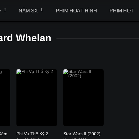
Ộ
NĂM SX
PHIM HOẠT HÌNH
PHIM HOT
ard Whelan
 Đêm
Phi Vụ Thế Kỷ 2
Star Wars II (2002)
5.7
6.5
6.5