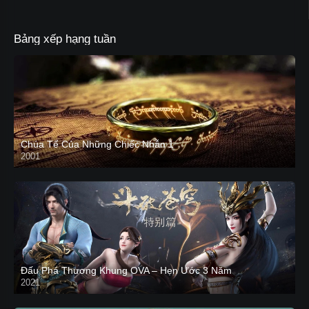
Bảng xếp hạng tuần
Chúa Tể Của Những Chiếc Nhẫn 1
2001
Đấu Phá Thương Khung OVA – Hẹn Ước 3 Năm
2021