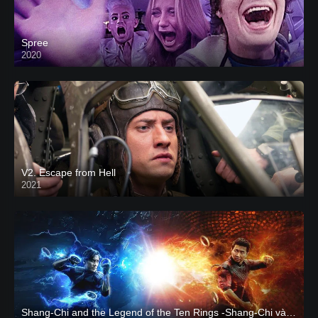
Spree
2020
V2. Escape from Hell
2021
Shang-Chi and the Legend of the Ten Rings -Shang-Chi và huyền thoại Thập Luân