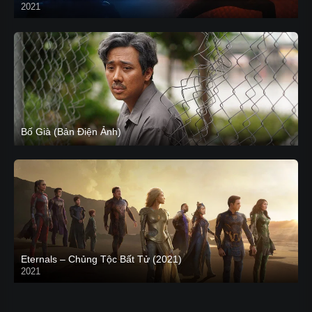
2021
CAM
Bố Già (Bản Điện Ảnh)
Eternals – Chủng Tộc Bất Tử (2021)
2021
Trailer