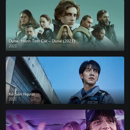
Dune: Hành Tinh Cát – Dune (2021)
2021
HD VIETSUB
Kẻ Săn Người
2021