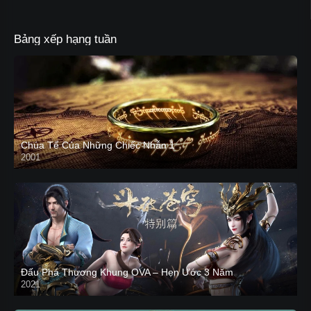
Bảng xếp hạng tuần
Chúa Tể Của Những Chiếc Nhẫn 1
2001
Đấu Phá Thương Khung OVA – Hẹn Ước 3 Năm
2021