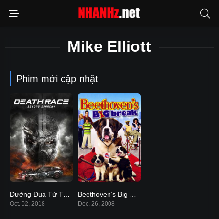
Mike Elliott
Phim mới cập nhật
Đường Đua Tử Thần 4
Beethoven’s Big Break
5.2
4.5
Oct. 02, 2018
Dec. 26, 2008