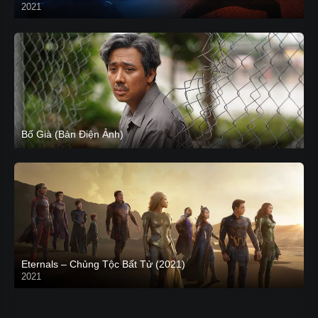
2021
CAM
Bố Già (Bản Điện Ảnh)
Eternals – Chủng Tộc Bất Tử (2021)
2021
Trailer