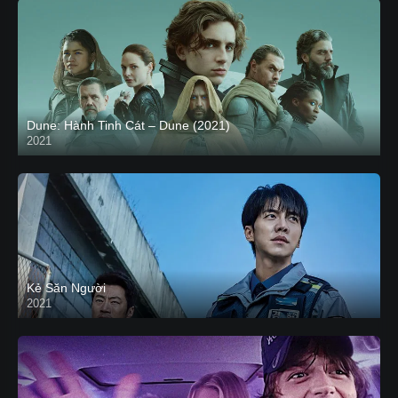
Dune: Hành Tinh Cát – Dune (2021)
2021
HD VIETSUB
Kẻ Săn Người
2021