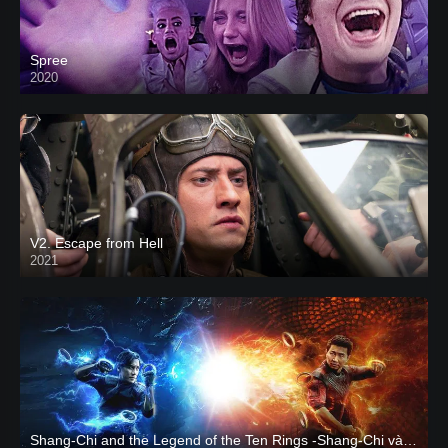
Spree
2020
V2. Escape from Hell
2021
Shang-Chi and the Legend of the Ten Rings -Shang-Chi và huyền thoại Thập Luân