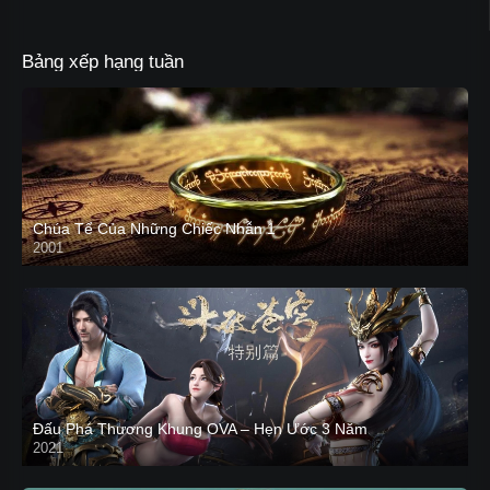
Bảng xếp hạng tuần
Chúa Tể Của Những Chiếc Nhẫn 1
2001
Đấu Phá Thương Khung OVA – Hẹn Ước 3 Năm
2021