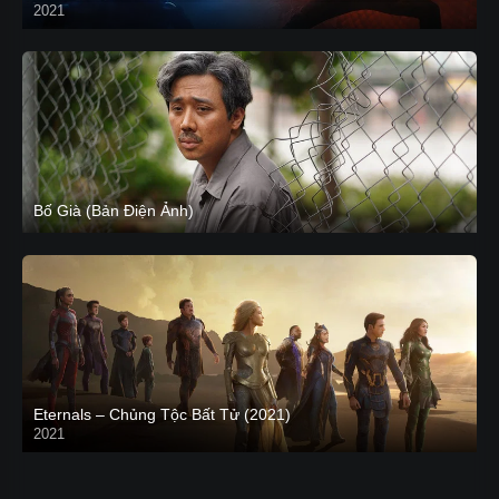
2021
CAM
Bố Già (Bản Điện Ảnh)
Eternals – Chủng Tộc Bất Tử (2021)
2021
Trailer