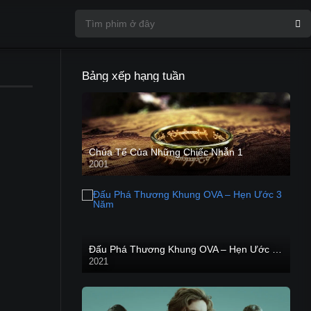
Bảng xếp hạng tuần
Chúa Tể Của Những Chiếc Nhẫn 1
2001
Đấu Phá Thương Khung OVA – Hẹn Ước 3 Năm
2021