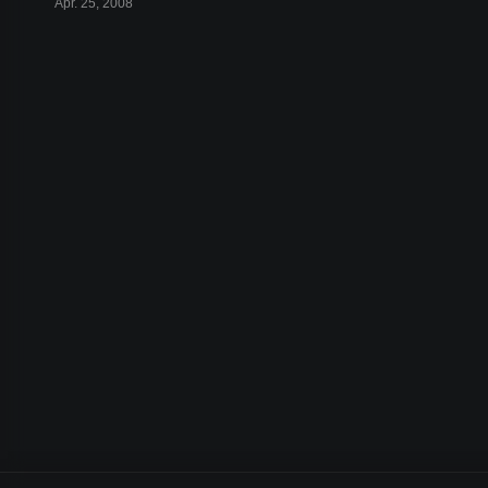
Apr. 25, 2008