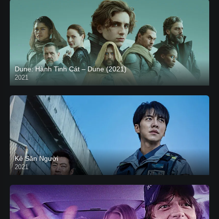
Dune: Hành Tinh Cát – Dune (2021)
2021
HD VIETSUB
Kẻ Săn Người
2021