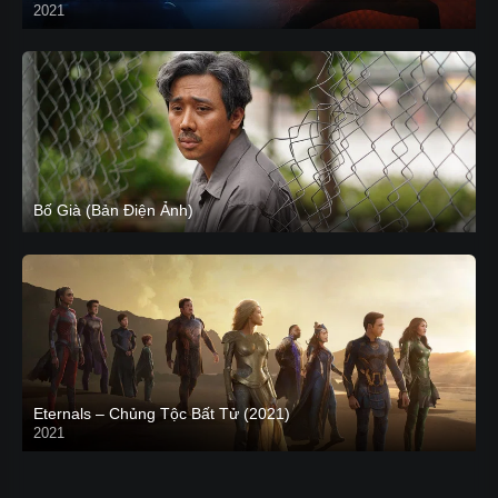
2021
CAM
Bố Già (Bản Điện Ảnh)
Eternals – Chủng Tộc Bất Tử (2021)
2021
Trailer