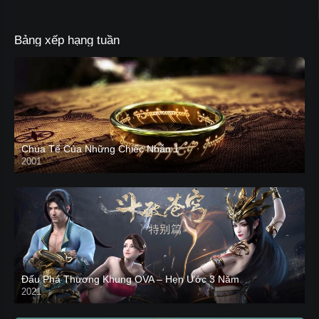
Bảng xếp hạng tuần
Chúa Tể Của Những Chiếc Nhẫn 1
2001
Đấu Phá Thương Khung OVA – Hẹn Ước 3 Năm
2021