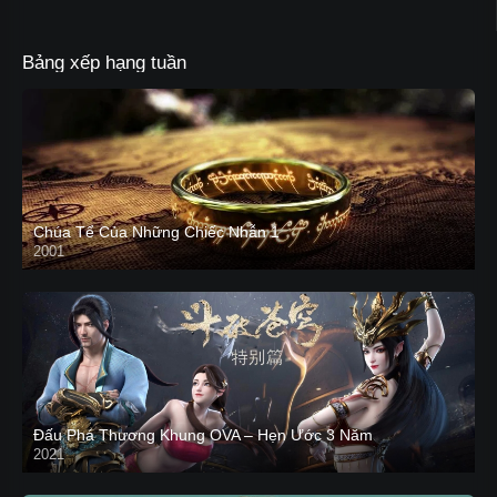
Bảng xếp hạng tuần
Chúa Tể Của Những Chiếc Nhẫn 1
2001
Đấu Phá Thương Khung OVA – Hẹn Ước 3 Năm
2021