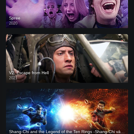
Spree
2020
V2. Escape from Hell
2021
Shang-Chi and the Legend of the Ten Rings -Shang-Chi và huyền thoại Thập Luân