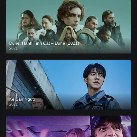
Dune: Hành Tinh Cát – Dune (2021)
2021
HD VIETSUB
Kẻ Săn Người
2021