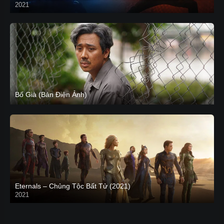
2021
CAM
Bố Già (Bản Điện Ảnh)
Eternals – Chủng Tộc Bất Tử (2021)
2021
Trailer