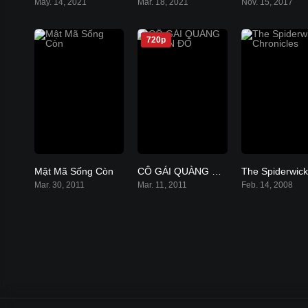
May. 14, 2021
Mar. 18, 2021
Nov. 15, 2017
720p
Mật Mã Sống Còn
CÔ GÁI QUÀNG KHĂN ĐỎ
7.5
5.5
Mar. 30, 2011
Mar. 11, 2011
Feb. 14, 2008