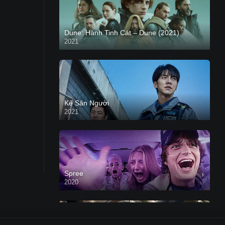
Dune: Hành Tinh Cát – Dune (2021)
2021
HD VIETSUB
Kẻ Săn Người
2021
Spree
2020