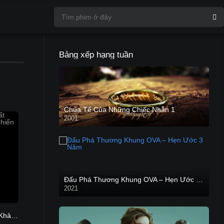
Bảng xếp hạng tuần
Chúa Tể Của Những Chiếc Nhẫn 1
2001
Đấu Phá Thương Khung OVA – Hẹn Ước 3 Năm
2021
Nhiệm Vụ Bất Khả Thi 4: Chiến Dịch Bóng Ma
7.4