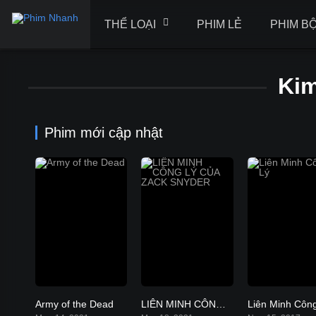
THỂ LOẠI
PHIM LẺ
PHIM B
Kim
Phim mới cập nhật
Army of the Dead
LIÊN MINH CÔNG LÝ CỦA ZACK SNYDER
Liên Minh Côn
5.8
8.1