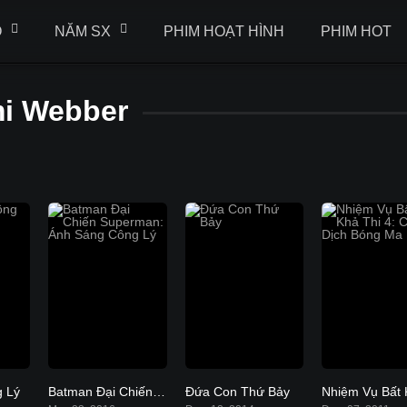
Ộ
NĂM SX
PHIM HOẠT HÌNH
PHIM HOT
i Webber
g Lý
Batman Đại Chiến Superman: Ánh Sáng Công Lý
Đứa Con Thứ Bảy
6.1
6.4
5.5