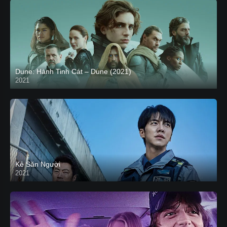
Dune: Hành Tinh Cát – Dune (2021)
2021
HD VIETSUB
Kẻ Săn Người
2021