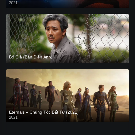
2021
CAM
Bố Già (Bản Điện Ảnh)
Eternals – Chủng Tộc Bất Tử (2021)
2021
Trailer