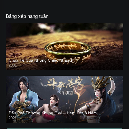
Bảng xếp hạng tuần
Chúa Tể Của Những Chiếc Nhẫn 1
2001
Đấu Phá Thương Khung OVA – Hẹn Ước 3 Năm
2021