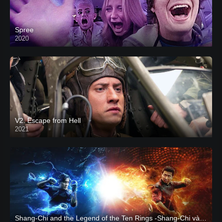
Spree
2020
V2. Escape from Hell
2021
Shang-Chi and the Legend of the Ten Rings -Shang-Chi và huyền thoại Thập Luân