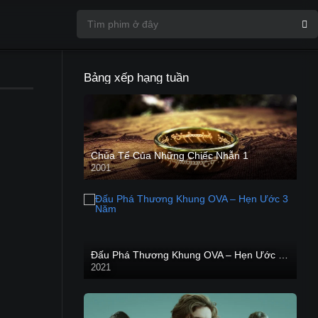
Bảng xếp hạng tuần
Chúa Tể Của Những Chiếc Nhẫn 1
2001
Đấu Phá Thương Khung OVA – Hẹn Ước 3 Năm
2021