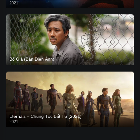
2021
CAM
Bố Già (Bản Điện Ảnh)
Eternals – Chủng Tộc Bất Tử (2021)
2021
Trailer