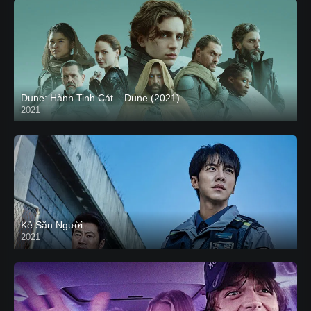
Dune: Hành Tinh Cát – Dune (2021)
2021
HD VIETSUB
Kẻ Săn Người
2021