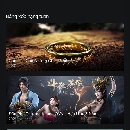
Bảng xếp hạng tuần
Chúa Tể Của Những Chiếc Nhẫn 1
2001
Đấu Phá Thương Khung OVA – Hẹn Ước 3 Năm
2021