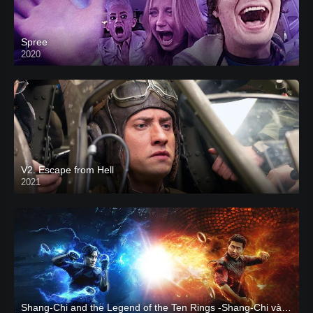
Spree
2020
V2. Escape from Hell
2021
Shang-Chi and the Legend of the Ten Rings -Shang-Chi và huyền thoại Thập Luân