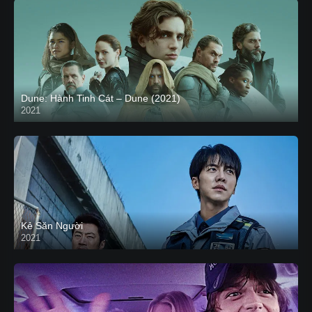
Dune: Hành Tinh Cát – Dune (2021)
2021
HD VIETSUB
Kẻ Săn Người
2021