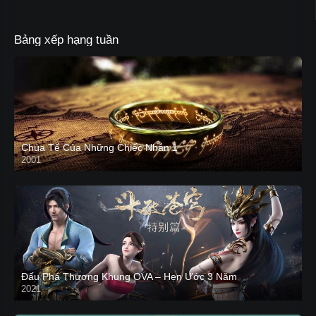
Bảng xếp hạng tuần
Chúa Tể Của Những Chiếc Nhẫn 1
2001
Đấu Phá Thương Khung OVA – Hẹn Ước 3 Năm
2021