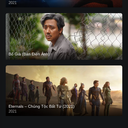
2021
CAM
Bố Già (Bản Điện Ảnh)
Eternals – Chủng Tộc Bất Tử (2021)
2021
Trailer