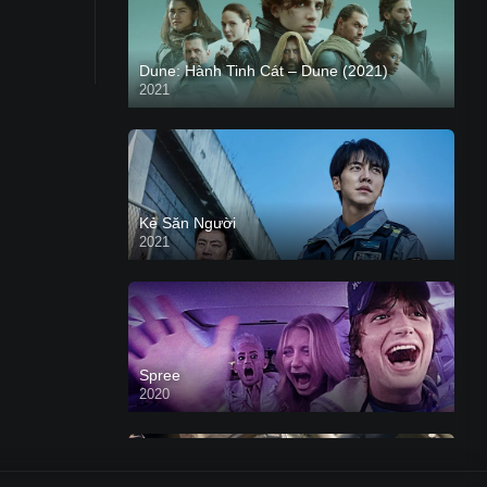
Dune: Hành Tinh Cát – Dune (2021)
2021
HD VIETSUB
Kẻ Săn Người
2021
Spree
2020