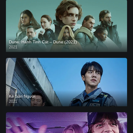
Dune: Hành Tinh Cát – Dune (2021)
2021
HD VIETSUB
Kẻ Săn Người
2021