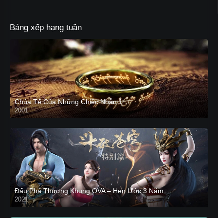
Bảng xếp hạng tuần
Chúa Tể Của Những Chiếc Nhẫn 1
2001
Đấu Phá Thương Khung OVA – Hẹn Ước 3 Năm
2021