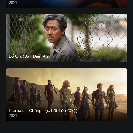
2021
CAM
Bố Già (Bản Điện Ảnh)
Eternals – Chủng Tộc Bất Tử (2021)
2021
Trailer