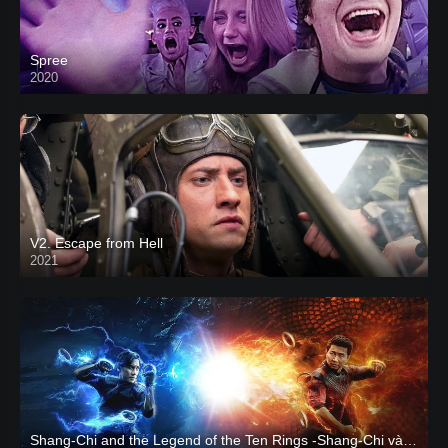
Spree
2020
V2. Escape from Hell
2021
Shang-Chi and the Legend of the Ten Rings -Shang-Chi và huyền thoại Thập Luân