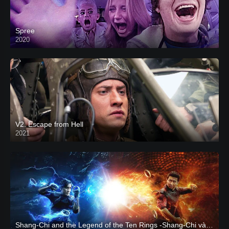
Spree
2020
V2. Escape from Hell
2021
Shang-Chi and the Legend of the Ten Rings -Shang-Chi và huyền thoại Thập Luân