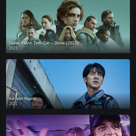
Dune: Hành Tinh Cát – Dune (2021)
2021
HD VIETSUB
Kẻ Săn Người
2021