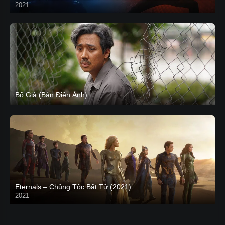
2021
CAM
Bố Già (Bản Điện Ảnh)
Eternals – Chủng Tộc Bất Tử (2021)
2021
Trailer