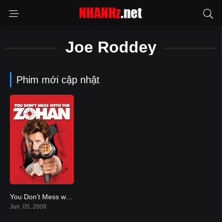
Joe Roddey
Phim mới cập nhật
You Don’t Mess with the Zohan
5.5
Jun. 05, 2008