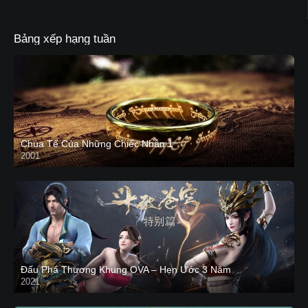
Bảng xếp hạng tuần
Chúa Tể Của Những Chiếc Nhẫn 1
2001
Đấu Phá Thương Khung OVA – Hẹn Ước 3 Năm
2021