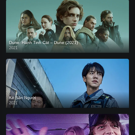
Dune: Hành Tinh Cát – Dune (2021)
2021
HD VIETSUB
Kẻ Săn Người
2021