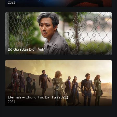
2021
CAM
Bố Già (Bản Điện Ảnh)
Eternals – Chủng Tộc Bất Tử (2021)
2021
Trailer