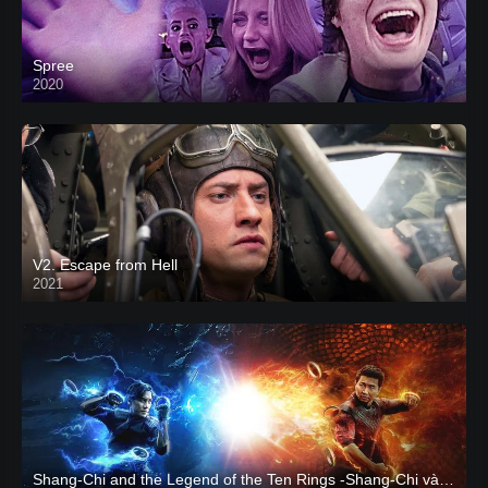
Spree
2020
V2. Escape from Hell
2021
Shang-Chi and the Legend of the Ten Rings -Shang-Chi và huyền thoại Thập Luân