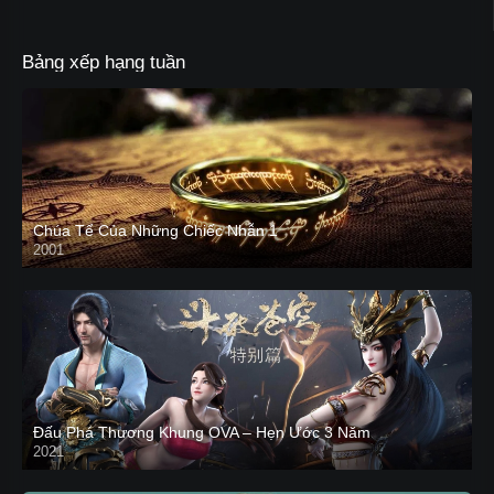
Bảng xếp hạng tuần
Chúa Tể Của Những Chiếc Nhẫn 1
2001
Đấu Phá Thương Khung OVA – Hẹn Ước 3 Năm
2021