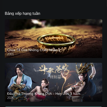
Bảng xếp hạng tuần
Chúa Tể Của Những Chiếc Nhẫn 1
2001
Đấu Phá Thương Khung OVA – Hẹn Ước 3 Năm
2021