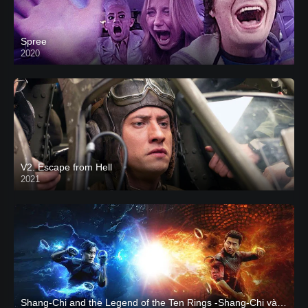
Spree
2020
V2. Escape from Hell
2021
Shang-Chi and the Legend of the Ten Rings -Shang-Chi và huyền thoại Thập Luân