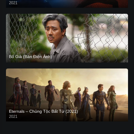
2021
CAM
Bố Già (Bản Điện Ảnh)
Eternals – Chủng Tộc Bất Tử (2021)
2021
Trailer