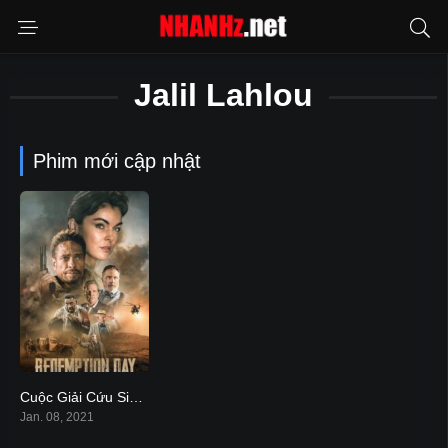
Jalil Lahlou
Phim mới cập nhật
Cuộc Giải Cứu Sinh Tử – Redemption Day
6.2
Jan. 08, 2021