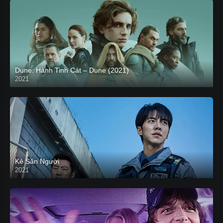
Dune: Hành Tinh Cát – Dune (2021)
2021
HD VIETSUB
Kẻ Săn Người
2021