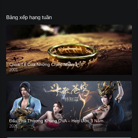
Bảng xếp hạng tuần
Chúa Tể Của Những Chiếc Nhẫn 1
2001
Đấu Phá Thương Khung OVA – Hẹn Ước 3 Năm
2021