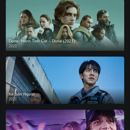
Dune: Hành Tinh Cát – Dune (2021)
2021
HD VIETSUB
Kẻ Săn Người
2021