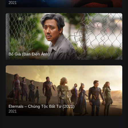
2021
CAM
Bố Già (Bản Điện Ảnh)
Eternals – Chủng Tộc Bất Tử (2021)
2021
Trailer