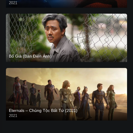
2021
CAM
Bố Già (Bản Điện Ảnh)
Eternals – Chủng Tộc Bất Tử (2021)
2021
Trailer