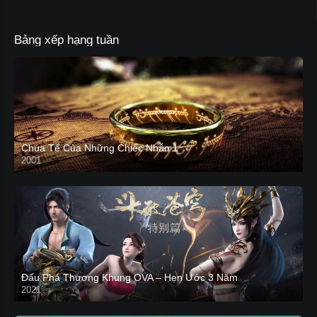
Bảng xếp hạng tuần
Chúa Tể Của Những Chiếc Nhẫn 1
2001
Đấu Phá Thương Khung OVA – Hẹn Ước 3 Năm
2021