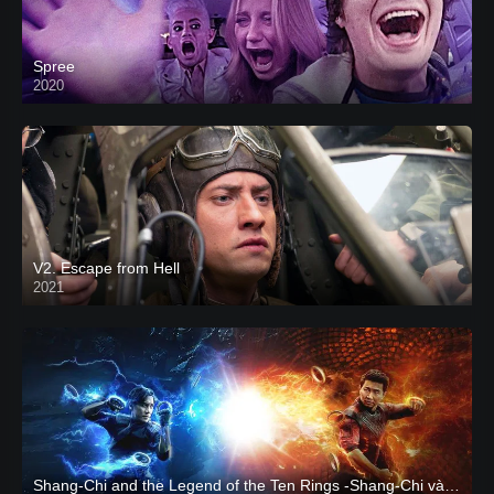
Spree
2020
V2. Escape from Hell
2021
Shang-Chi and the Legend of the Ten Rings -Shang-Chi và huyền thoại Thập Luân