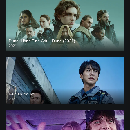
Dune: Hành Tinh Cát – Dune (2021)
2021
HD VIETSUB
Kẻ Săn Người
2021