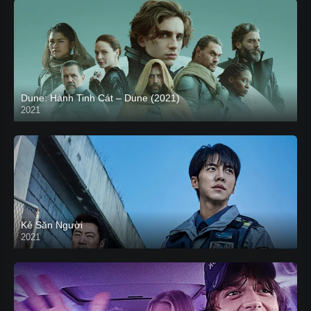
Dune: Hành Tinh Cát – Dune (2021)
2021
HD VIETSUB
Kẻ Săn Người
2021