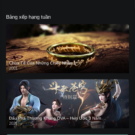
Bảng xếp hạng tuần
Chúa Tể Của Những Chiếc Nhẫn 1
2001
Đấu Phá Thương Khung OVA – Hẹn Ước 3 Năm
2021