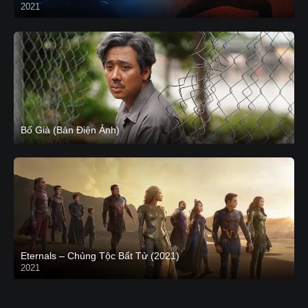
2021
CAM
Bố Già (Bản Điện Ảnh)
Eternals – Chủng Tộc Bất Tử (2021)
2021
Trailer