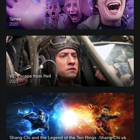
Spree
2020
V2. Escape from Hell
2021
Shang-Chi and the Legend of the Ten Rings -Shang-Chi và huyền thoại Thập Luân