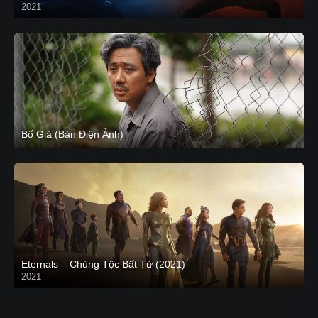
2021
CAM
Bố Già (Bản Điện Ảnh)
Eternals – Chủng Tộc Bất Tử (2021)
2021
Trailer