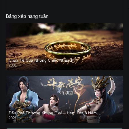
Bảng xếp hạng tuần
Chúa Tể Của Những Chiếc Nhẫn 1
2001
Đấu Phá Thương Khung OVA – Hẹn Ước 3 Năm
2021