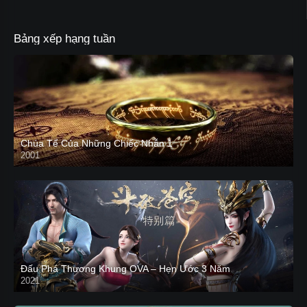
Bảng xếp hạng tuần
Chúa Tể Của Những Chiếc Nhẫn 1
2001
Đấu Phá Thương Khung OVA – Hẹn Ước 3 Năm
2021