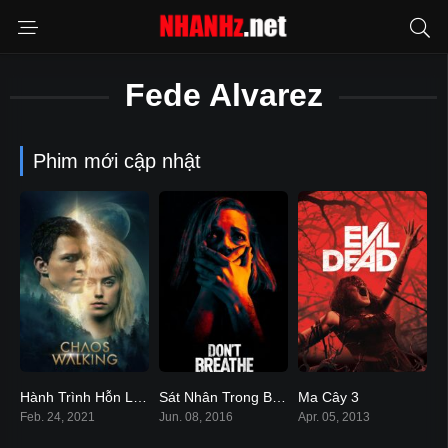
Fede Alvarez
Phim mới cập nhật
Hành Trình Hỗn Loạn – Chaos Walking
Sát Nhân Trong Bóng Tối
Ma Cây 3
5.7
7.1
6.5
Feb. 24, 2021
Jun. 08, 2016
Apr. 05, 2013