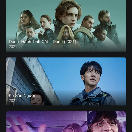
Dune: Hành Tinh Cát – Dune (2021)
2021
HD VIETSUB
Kẻ Săn Người
2021