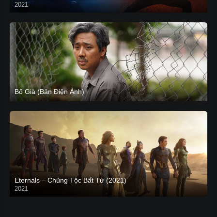
2021
CAM
Bố Già (Bản Điện Ảnh)
Eternals – Chủng Tộc Bất Tử (2021)
2021
Trailer