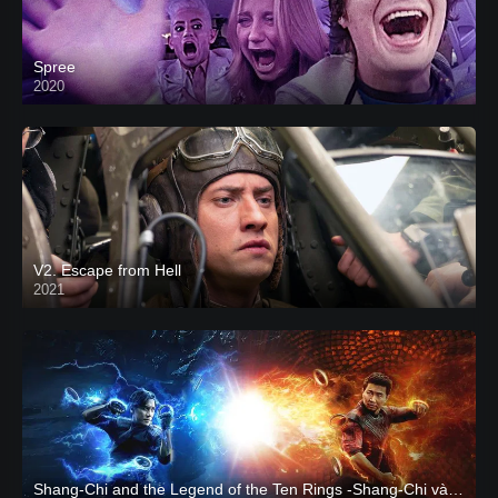
Spree
2020
V2. Escape from Hell
2021
Shang-Chi and the Legend of the Ten Rings -Shang-Chi và huyền thoại Thập Luân