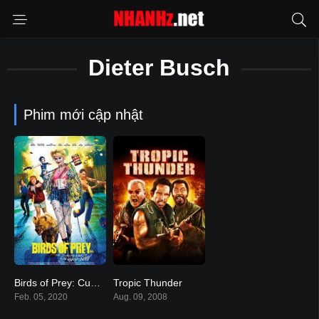
Dieter Busch
Phim mới cập nhật
Birds of Prey: Cuộc Lột Xác Huy Hoàng Của Harley Quinn
Tropic Thunder
6.1
7
Feb. 05, 2020
Aug. 09, 2008