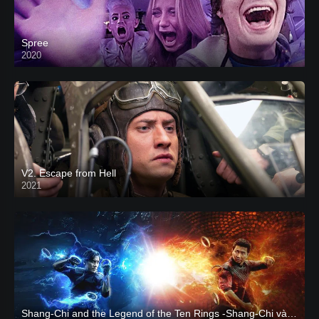
Spree
2020
V2. Escape from Hell
2021
Shang-Chi and the Legend of the Ten Rings -Shang-Chi và huyền thoại Thập Luân