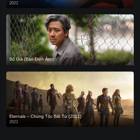
2021
CAM
Bố Già (Bản Điện Ảnh)
Eternals – Chủng Tộc Bất Tử (2021)
2021
Trailer