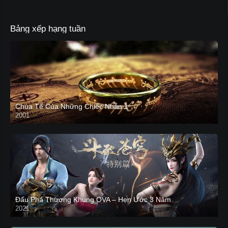
Bảng xếp hạng tuần
Chúa Tể Của Những Chiếc Nhẫn 1
2001
Đấu Phá Thương Khung OVA – Hẹn Ước 3 Năm
2021