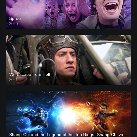
Spree
2020
V2. Escape from Hell
2021
Shang-Chi and the Legend of the Ten Rings -Shang-Chi và huyền thoại Thập Luân