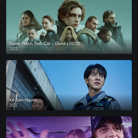
Dune: Hành Tinh Cát – Dune (2021)
2021
HD VIETSUB
Kẻ Săn Người
2021