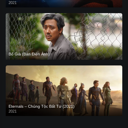
2021
CAM
Bố Già (Bản Điện Ảnh)
Eternals – Chủng Tộc Bất Tử (2021)
2021
Trailer