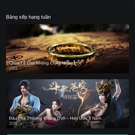
Bảng xếp hạng tuần
Chúa Tể Của Những Chiếc Nhẫn 1
2001
Đấu Phá Thương Khung OVA – Hẹn Ước 3 Năm
2021