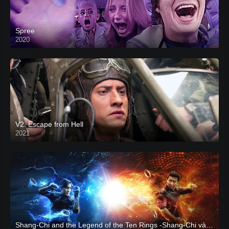
Spree
2020
V2. Escape from Hell
2021
Shang-Chi and the Legend of the Ten Rings -Shang-Chi và huyền thoại Thập Luân