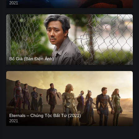
2021
CAM
Bố Già (Bản Điện Ảnh)
Eternals – Chủng Tộc Bất Tử (2021)
2021
Trailer