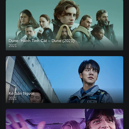
Dune: Hành Tinh Cát – Dune (2021)
2021
HD VIETSUB
Kẻ Săn Người
2021