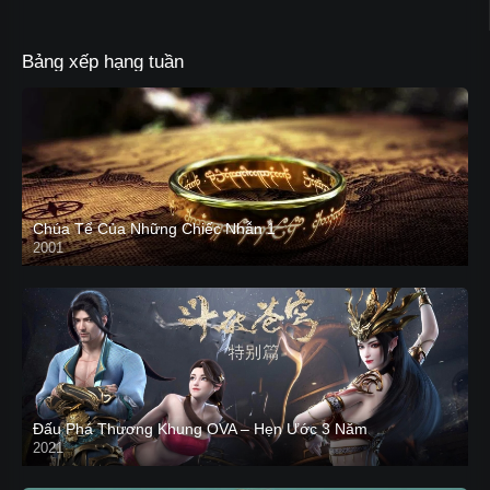
Bảng xếp hạng tuần
Chúa Tể Của Những Chiếc Nhẫn 1
2001
Đấu Phá Thương Khung OVA – Hẹn Ước 3 Năm
2021