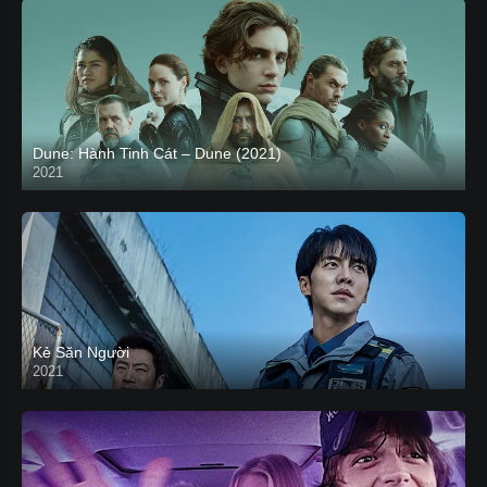
Dune: Hành Tinh Cát – Dune (2021)
2021
HD VIETSUB
Kẻ Săn Người
2021