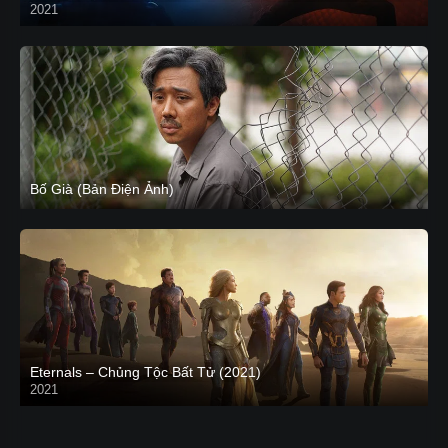
2021
CAM
Bố Già (Bản Điện Ảnh)
Eternals – Chủng Tộc Bất Tử (2021)
2021
Trailer