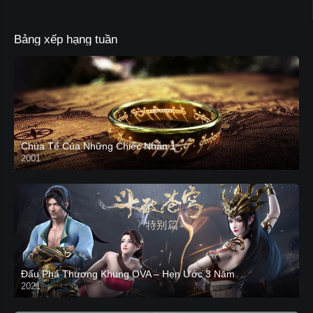
Bảng xếp hạng tuần
Chúa Tể Của Những Chiếc Nhẫn 1
2001
Đấu Phá Thương Khung OVA – Hẹn Ước 3 Năm
2021