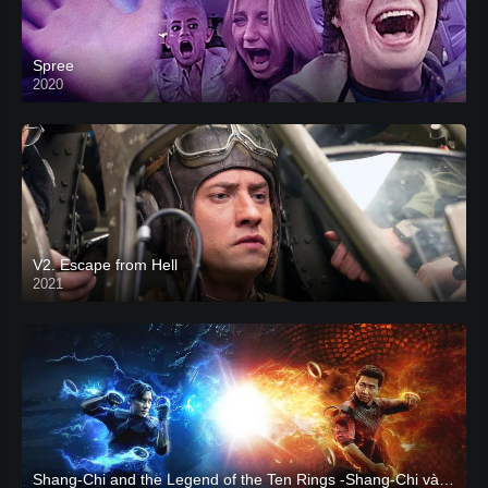
Spree
2020
V2. Escape from Hell
2021
Shang-Chi and the Legend of the Ten Rings -Shang-Chi và huyền thoại Thập Luân