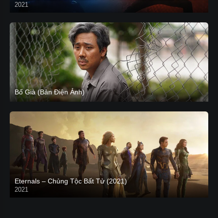
2021
CAM
Bố Già (Bản Điện Ảnh)
Eternals – Chủng Tộc Bất Tử (2021)
2021
Trailer