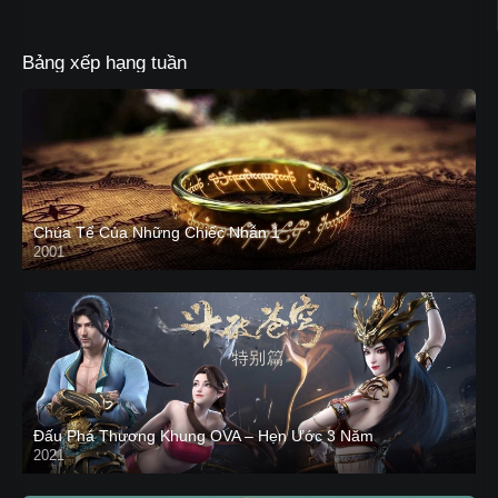
Bảng xếp hạng tuần
Chúa Tể Của Những Chiếc Nhẫn 1
2001
Đấu Phá Thương Khung OVA – Hẹn Ước 3 Năm
2021