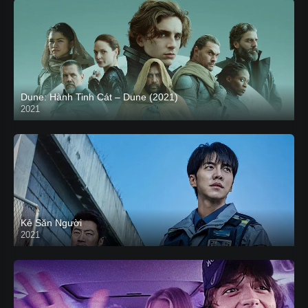
Dune: Hành Tinh Cát – Dune (2021)
2021
HD VIETSUB
Kẻ Săn Người
2021