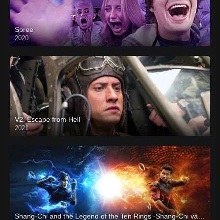
Spree
2020
V2. Escape from Hell
2021
Shang-Chi and the Legend of the Ten Rings -Shang-Chi và huyền thoại Thập Luân