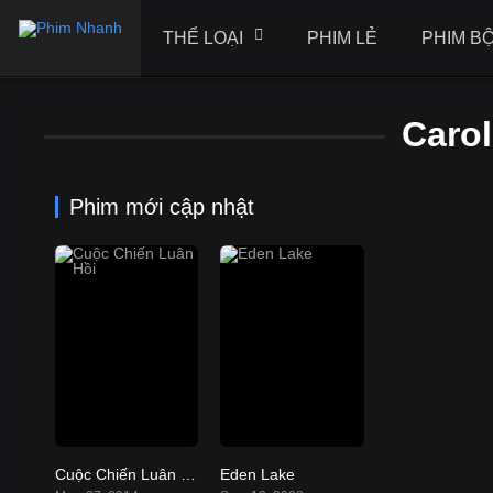
THỂ LOẠI
PHIM LẺ
PHIM B
Caro
Phim mới cập nhật
Cuộc Chiến Luân Hồi
Eden Lake
7.9
6.8