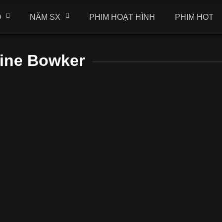
Ộ
NĂM SX
PHIM HOẠT HÌNH
PHIM HOT
line Bowker