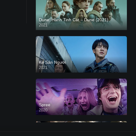
Dune: Hành Tinh Cát – Dune (2021)
2021
HD VIETSUB
Kẻ Săn Người
2021
Spree
2020