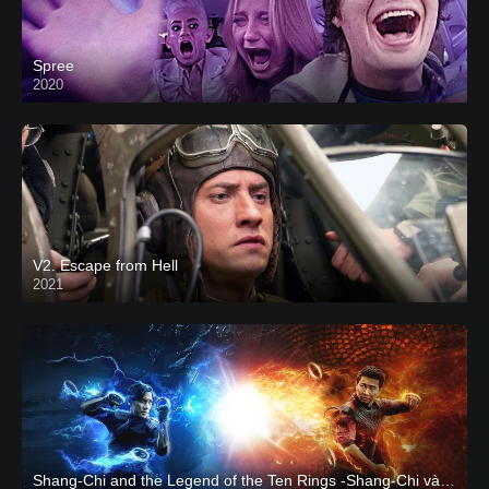
Spree
2020
V2. Escape from Hell
2021
Shang-Chi and the Legend of the Ten Rings -Shang-Chi và huyền thoại Thập Luân