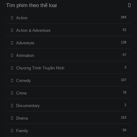
Tìm phim theo thể loại
284
Action
52
Action & Adventure
138
Adventure
57
Animation
3
Chương Trình Truyền Hình
107
Comedy
78
Crime
2
Documentary
153
Drama
56
Family