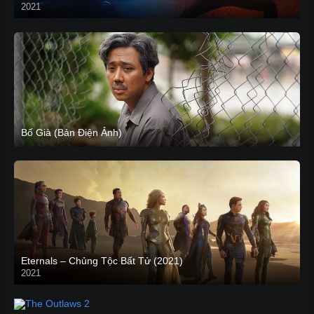
2021
CAM
Bố Già (Bản Điện Ảnh)
Eternals – Chủng Tộc Bất Tử (2021)
2021
Trailer