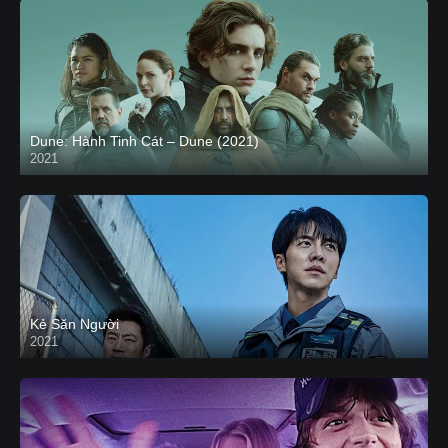
Dune: Hành Tinh Cát – Dune (2021)
2021
HD VIETSUB
Kẻ Săn Người
2021