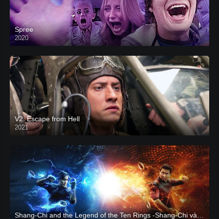
Spree
2020
V2. Escape from Hell
2021
Shang-Chi and the Legend of the Ten Rings -Shang-Chi và huyền thoại Thập Luân