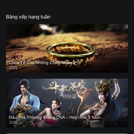
Bảng xếp hạng tuần
Chúa Tể Của Những Chiếc Nhẫn 1
2001
Đấu Phá Thương Khung OVA – Hẹn Ước 3 Năm
2021