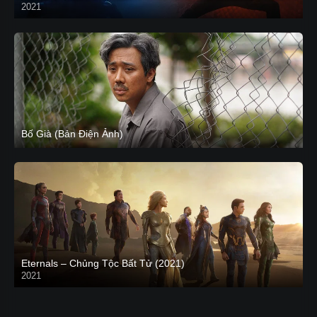
2021
CAM
Bố Già (Bản Điện Ảnh)
Eternals – Chủng Tộc Bất Tử (2021)
2021
Trailer