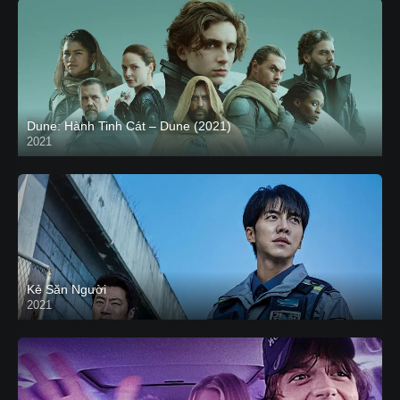
Dune: Hành Tinh Cát – Dune (2021)
2021
HD VIETSUB
Kẻ Săn Người
2021