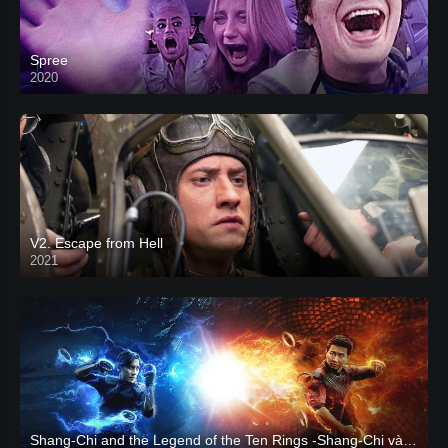
Spree
2020
V2. Escape from Hell
2021
Shang-Chi and the Legend of the Ten Rings -Shang-Chi và huyền thoại Thập Luân