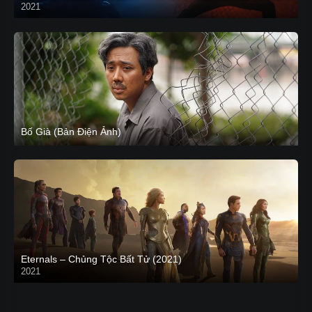
2021
CAM
Bố Già (Bản Điện Ảnh)
Eternals – Chủng Tộc Bất Tử (2021)
2021
Trailer