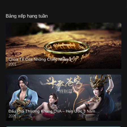
Bảng xếp hạng tuần
Chúa Tể Của Những Chiếc Nhẫn 1
2001
Đấu Phá Thương Khung OVA – Hẹn Ước 3 Năm
2021