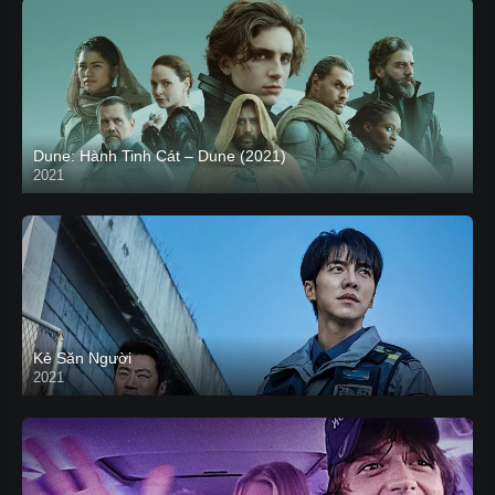
Dune: Hành Tinh Cát – Dune (2021)
2021
HD VIETSUB
Kẻ Săn Người
2021