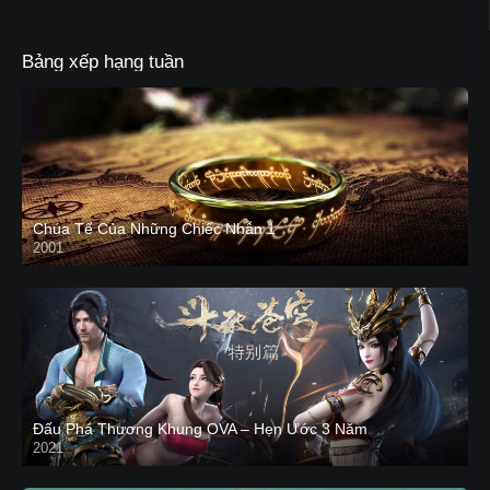
Bảng xếp hạng tuần
Chúa Tể Của Những Chiếc Nhẫn 1
2001
Đấu Phá Thương Khung OVA – Hẹn Ước 3 Năm
2021