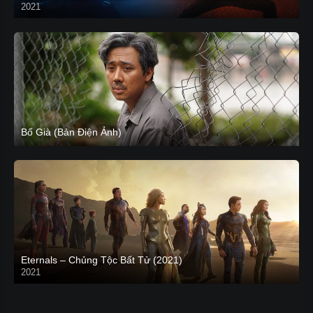
2021
CAM
Bố Già (Bản Điện Ảnh)
Eternals – Chủng Tộc Bất Tử (2021)
2021
Trailer