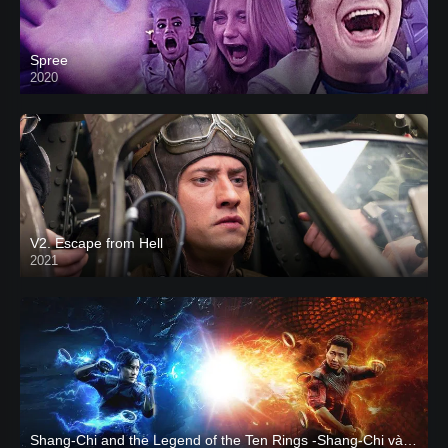
Spree
2020
V2. Escape from Hell
2021
Shang-Chi and the Legend of the Ten Rings -Shang-Chi và huyền thoại Thập Luân