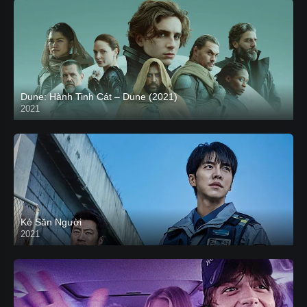
Dune: Hành Tinh Cát – Dune (2021)
2021
HD VIETSUB
Kẻ Săn Người
2021