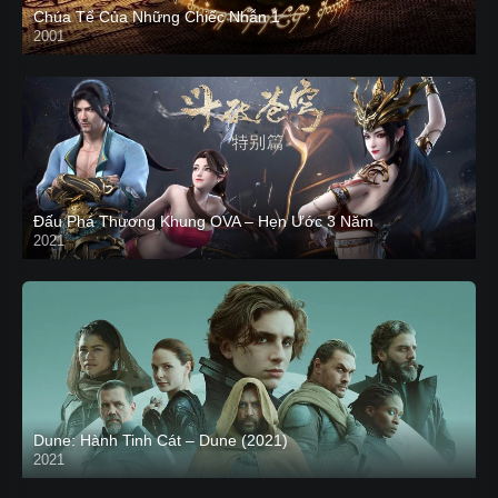
Chúa Tể Của Những Chiếc Nhẫn 1
2001
Đấu Phá Thương Khung OVA – Hẹn Ước 3 Năm
2021
Dune: Hành Tinh Cát – Dune (2021)
2021
HD VIETSUB