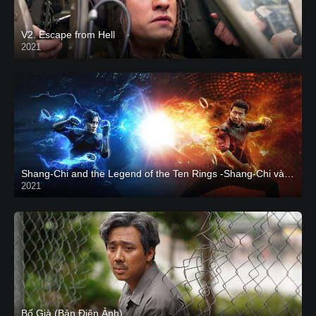
V2. Escape from Hell
2021
Shang-Chi and the Legend of the Ten Rings -Shang-Chi và huyền thoại Thập Luân
2021
CAM
Bố Già (Bản Điện Ảnh)