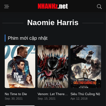
Naomie Harris
Phim mới cập nhật
No Time to Die
Venom: Let There Be Carnage
Siêu Thú Cuồng Nộ
N/A
N/A
6.1
Sep. 30, 2021
Sep. 15, 2021
Apr. 12, 2018