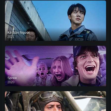
Kẻ Săn Người
2021
Spree
2020