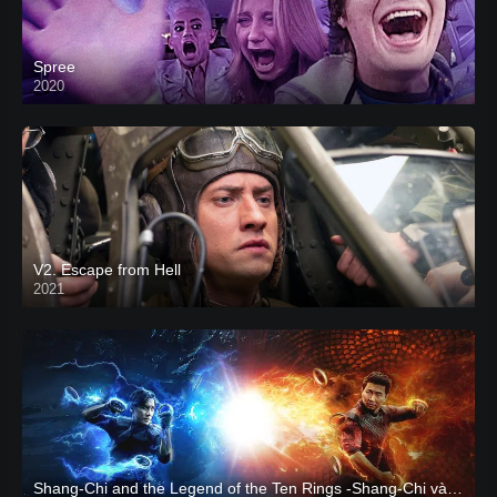
Spree
2020
V2. Escape from Hell
2021
Shang-Chi and the Legend of the Ten Rings -Shang-Chi và huyền thoại Thập Luân