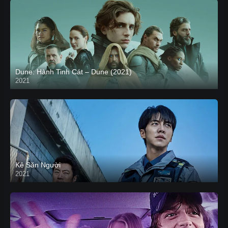
Dune: Hành Tinh Cát – Dune (2021)
2021
HD VIETSUB
Kẻ Săn Người
2021