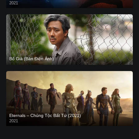
2021
CAM
Bố Già (Bản Điện Ảnh)
Eternals – Chủng Tộc Bất Tử (2021)
2021
Trailer