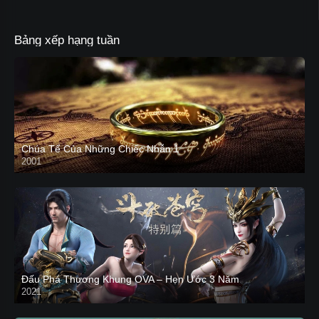
Bảng xếp hạng tuần
Chúa Tể Của Những Chiếc Nhẫn 1
2001
Đấu Phá Thương Khung OVA – Hẹn Ước 3 Năm
2021