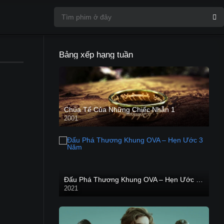
Bảng xếp hạng tuần
Chúa Tể Của Những Chiếc Nhẫn 1
2001
Đấu Phá Thương Khung OVA – Hẹn Ước 3 Năm
2021