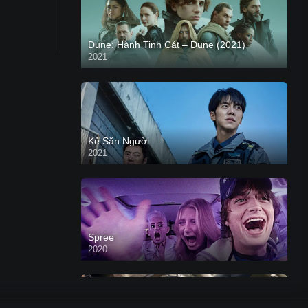
Dune: Hành Tinh Cát – Dune (2021)
2021
HD VIETSUB
Kẻ Săn Người
2021
Spree
2020