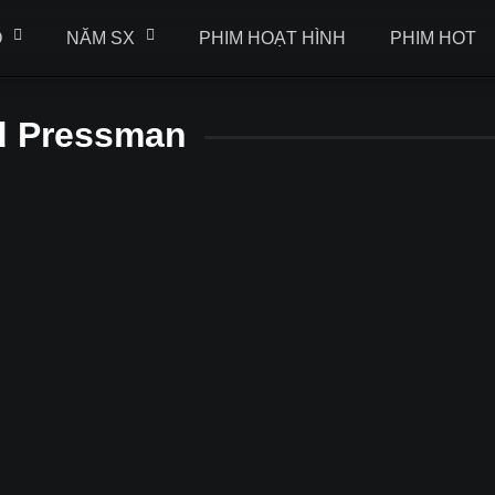
Ộ
NĂM SX
PHIM HOẠT HÌNH
PHIM HOT
d Pressman