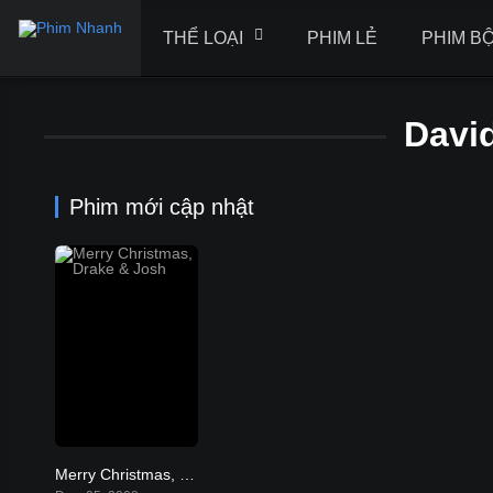
THỂ LOẠI
PHIM LẺ
PHIM B
Davi
Phim mới cập nhật
Merry Christmas, Drake & Josh
6.8