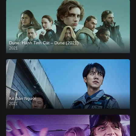
Dune: Hành Tinh Cát – Dune (2021)
2021
HD VIETSUB
Kẻ Săn Người
2021