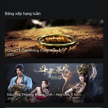
Bảng xếp hạng tuần
Chúa Tể Của Những Chiếc Nhẫn 1
2001
Đấu Phá Thương Khung OVA – Hẹn Ước 3 Năm
2021