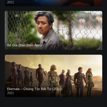
2021
CAM
Bố Già (Bản Điện Ảnh)
Eternals – Chủng Tộc Bất Tử (2021)
2021
Trailer