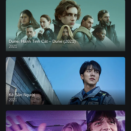
Dune: Hành Tinh Cát – Dune (2021)
2021
HD VIETSUB
Kẻ Săn Người
2021