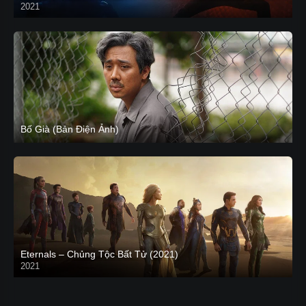
2021
CAM
Bố Già (Bản Điện Ảnh)
Eternals – Chủng Tộc Bất Tử (2021)
2021
Trailer