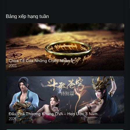
Bảng xếp hạng tuần
Chúa Tể Của Những Chiếc Nhẫn 1
2001
Đấu Phá Thương Khung OVA – Hẹn Ước 3 Năm
2021