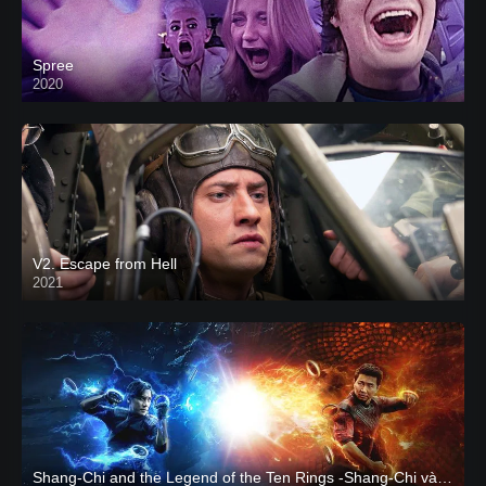
Spree
2020
V2. Escape from Hell
2021
Shang-Chi and the Legend of the Ten Rings -Shang-Chi và huyền thoại Thập Luân