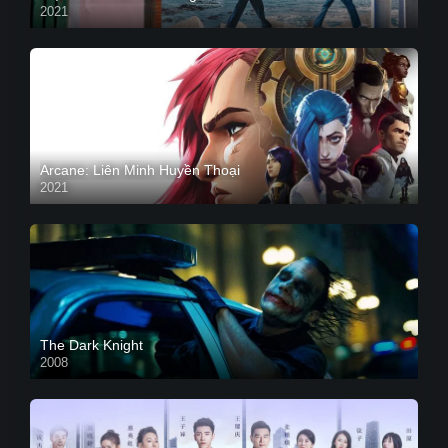
2021
Arcane: Liên Minh Huyền Thoại
2021
The Dark Knight
2008