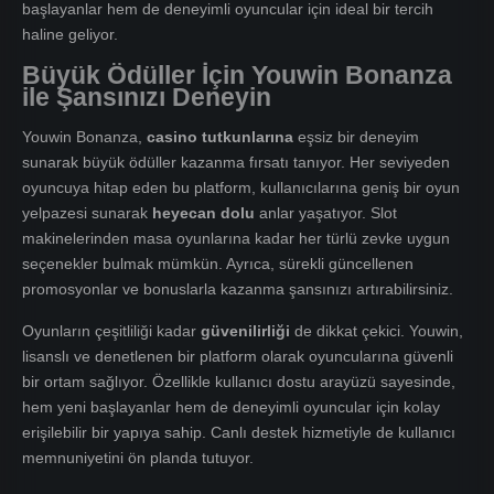
başlayanlar hem de deneyimli oyuncular için ideal bir tercih
haline geliyor.
Büyük Ödüller İçin Youwin Bonanza
ile Şansınızı Deneyin
Youwin Bonanza,
casino tutkunlarına
eşsiz bir deneyim
sunarak büyük ödüller kazanma fırsatı tanıyor. Her seviyeden
oyuncuya hitap eden bu platform, kullanıcılarına geniş bir oyun
yelpazesi sunarak
heyecan dolu
anlar yaşatıyor. Slot
makinelerinden masa oyunlarına kadar her türlü zevke uygun
seçenekler bulmak mümkün. Ayrıca, sürekli güncellenen
promosyonlar ve bonuslarla kazanma şansınızı artırabilirsiniz.
Oyunların çeşitliliği kadar
güvenilirliği
de dikkat çekici. Youwin,
lisanslı ve denetlenen bir platform olarak oyuncularına güvenli
bir ortam sağlıyor. Özellikle kullanıcı dostu arayüzü sayesinde,
hem yeni başlayanlar hem de deneyimli oyuncular için kolay
erişilebilir bir yapıya sahip. Canlı destek hizmetiyle de kullanıcı
memnuniyetini ön planda tutuyor.