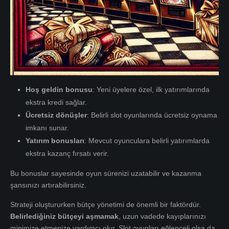
Hoş geldin bonusu
: Yeni üyelere özel, ilk yatırımlarında
ekstra kredi sağlar.
Ücretsiz dönüşler
: Belirli slot oyunlarında ücretsiz oynama
imkanı sunar.
Yatırım bonusları
: Mevcut oyunculara belirli yatırımlarda
ekstra kazanç fırsatı verir.
Bu bonuslar sayesinde oyun sürenizi uzatabilir ve kazanma
şansınızı artırabilirsiniz.
Strateji oluştururken bütçe yönetimi de önemli bir faktördür.
Belirlediğiniz bütçeyi aşmamak
, uzun vadede kayıplarınızı
minimize etmenize yardımcı olur. Slot oyunları eğlenceli olsa da,