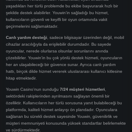
yaşadıkları her türlü problemde bu ekibe başvurarak hızlı bir
şekilde destek alabilirler. Youwin’in sağladığı bu hizmet,
kullanıcıların güvenli ve keyifli bir oyun ortamında vakit
geçirmelerini sağlamaktadır.
Canlı yardım desteği
, sadece bilgisayar üzerinden değil, mobil
cihazlar aracılığıyla da erişilebilir durumdadır. Bu sayede
oyuncular, nerede olurlarsa olsunlar sorunlarını anında
çözebilirler. Youwin’in bu çok yönlü destek hizmeti, oyuncuların
her an ulaşabileceği bir güvence sunar. Ayrıca canlı yardım
hattı, birçok dilde hizmet vererek uluslararası kullanıcı kitlesine
hitap etmektedir.
Youwin Casino’nun sunduğu
7/24 müşteri hizmetleri
,
sektördeki rakiplerinden ayrılmasını sağlayan önemli bir
özelliktir. Kullanıcıların her türlü sorusuna yanıt bulabileceği bu
platformda, kaliteli hizmet anlayışı ön plandadır. Oyunculara
sağlanan bu sürekli destek sayesinde Youwin, güvenilirlik ve
müşteri memnuniyeti konusunda yüksek standartlar belirlemekte
ve sürdürmektedir.