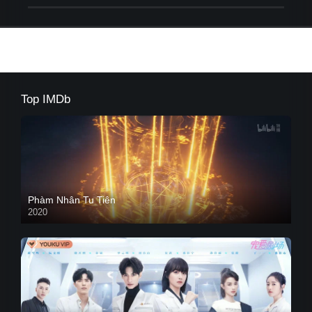
Top IMDb
Phàm Nhân Tu Tiên
2020