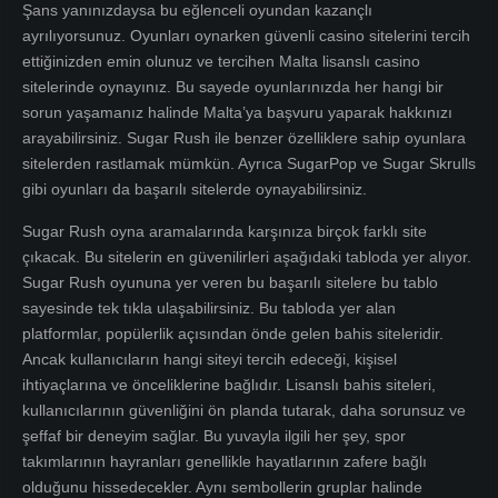
Şans yanınızdaysa bu eğlenceli oyundan kazançlı
ayrılıyorsunuz. Oyunları oynarken güvenli casino sitelerini tercih
ettiğinizden emin olunuz ve tercihen Malta lisanslı casino
sitelerinde oynayınız. Bu sayede oyunlarınızda her hangi bir
sorun yaşamanız halinde Malta’ya başvuru yaparak hakkınızı
arayabilirsiniz. Sugar Rush ile benzer özelliklere sahip oyunlara
sitelerden rastlamak mümkün. Ayrıca SugarPop ve Sugar Skrulls
gibi oyunları da başarılı sitelerde oynayabilirsiniz.
Sugar Rush oyna aramalarında karşınıza birçok farklı site
çıkacak. Bu sitelerin en güvenilirleri aşağıdaki tabloda yer alıyor.
Sugar Rush oyununa yer veren bu başarılı sitelere bu tablo
sayesinde tek tıkla ulaşabilirsiniz. Bu tabloda yer alan
platformlar, popülerlik açısından önde gelen bahis siteleridir.
Ancak kullanıcıların hangi siteyi tercih edeceği, kişisel
ihtiyaçlarına ve önceliklerine bağlıdır. Lisanslı bahis siteleri,
kullanıcılarının güvenliğini ön planda tutarak, daha sorunsuz ve
şeffaf bir deneyim sağlar. Bu yuvayla ilgili her şey, spor
takımlarının hayranları genellikle hayatlarının zafere bağlı
olduğunu hissedecekler. Aynı sembollerin gruplar halinde