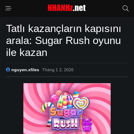
Tatlı kazançların kapısını
arala: Sugar Rush oyunu
ile kazan
nguyen.xfiles
Tháng 1 2, 2026