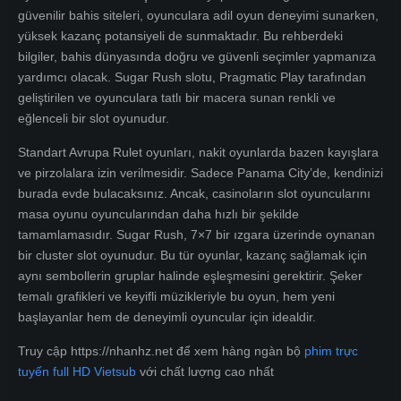
güvenilir bahis siteleri, oyunculara adil oyun deneyimi sunarken,
yüksek kazanç potansiyeli de sunmaktadır. Bu rehberdeki
bilgiler, bahis dünyasında doğru ve güvenli seçimler yapmanıza
yardımcı olacak. Sugar Rush slotu, Pragmatic Play tarafından
geliştirilen ve oyunculara tatlı bir macera sunan renkli ve
eğlenceli bir slot oyunudur.
Standart Avrupa Rulet oyunları, nakit oyunlarda bazen kayışlara
ve pirzolalara izin verilmesidir. Sadece Panama City’de, kendinizi
burada evde bulacaksınız. Ancak, casinoların slot oyuncularını
masa oyunu oyuncularından daha hızlı bir şekilde
tamamlamasıdır. Sugar Rush, 7×7 bir ızgara üzerinde oynanan
bir cluster slot oyunudur. Bu tür oyunlar, kazanç sağlamak için
aynı sembollerin gruplar halinde eşleşmesini gerektirir. Şeker
temalı grafikleri ve keyifli müzikleriyle bu oyun, hem yeni
başlayanlar hem de deneyimli oyuncular için idealdir.
Truy cập https://nhanhz.net để xem hàng ngàn bộ
phim trực
tuyến full HD Vietsub
với chất lượng cao nhất