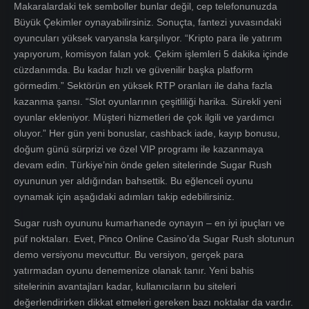
Makaralardaki tek semboller bunlar değil, cep telefonunuzda
Büyük Çekimler oynayabilirsiniz. Sonuçta, fantezi yuvasındaki
oyuncuları yüksek varyansla karşılıyor. “Kripto para ile yatırım
yapıyorum, komisyon falan yok. Çekim işlemleri 5 dakika içinde
cüzdanımda. Bu kadar hızlı ve güvenilir başka platform
görmedim.” Sektörün en yüksek RTP oranları ile daha fazla
kazanma şansı. “Slot oyunlarının çeşitliliği harika. Sürekli yeni
oyunlar ekleniyor. Müşteri hizmetleri de çok ilgili ve yardımcı
oluyor.” Her gün yeni bonuslar, cashback iade, kayıp bonusu,
doğum günü sürprizi ve özel VIP programı ile kazanmaya
devam edin. Türkiye’nin önde gelen sitelerinde Sugar Rush
oyununun yer aldığından bahsettik. Bu eğlenceli oyunu
oynamak için aşağıdaki adımları takip edebilirsiniz.
Sugar rush oyununu kumarhanede oynayın – en iyi ipuçları ve
püf noktaları. Evet, Pinco Online Casino’da Sugar Rush slotunun
demo versiyonu mevcuttur. Bu versiyon, gerçek para
yatırmadan oyunu denemenize olanak tanır. Yeni bahis
sitelerinin avantajları kadar, kullanıcıların bu siteleri
değerlendirirken dikkat etmeleri gereken bazı noktalar da vardır.