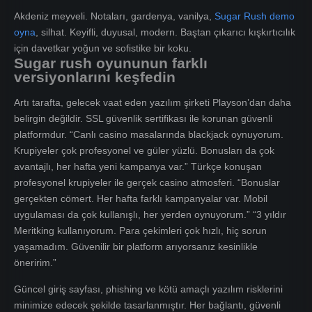
Akdeniz meyveli. Notaları, gardenya, vanilya,
Sugar Rush demo
oyna
, silhat. Keyifli, duyusal, modern. Baştan çıkarıcı kışkırtıcılık
için davetkar yoğun ve sofistike bir koku.
Sugar rush oyununun farklı
versiyonlarını keşfedin
Artı tarafta, gelecek vaat eden yazılım şirketi Playson’dan daha
belirgin değildir. SSL güvenlik sertifikası ile korunan güvenli
platformdur. “Canlı casino masalarında blackjack oynuyorum.
Krupiyeler çok profesyonel ve güler yüzlü. Bonusları da çok
avantajlı, her hafta yeni kampanya var.” Türkçe konuşan
profesyonel krupiyeler ile gerçek casino atmosferi. “Bonuslar
gerçekten cömert. Her hafta farklı kampanyalar var. Mobil
uygulaması da çok kullanışlı, her yerden oynuyorum.” “3 yıldır
Meritking kullanıyorum. Para çekimleri çok hızlı, hiç sorun
yaşamadım. Güvenilir bir platform arıyorsanız kesinlikle
öneririm.”
Güncel giriş sayfası, phishing ve kötü amaçlı yazılım risklerini
minimize edecek şekilde tasarlanmıştır. Her bağlantı, güvenli