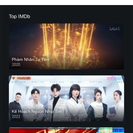
Top IMDb
Phàm Nhân Tu Tiên
2020
Kế Hoạch Nguồn Nhịp Tim
2021