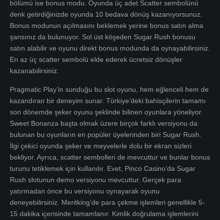
bölümü ise bonus modu. Oyunda üç adet Scatter sembolünü
denk getirdiğinizde oyunda 10 bedava dönüş kazanıyorsunuz.
Bonus modunun açılmasını beklemek yerine bonus satın alma
şansınız da bulunuyor. Sol üst köşeden Sugar Rush bonusu
satın alabilir ve oyunu direkt bonus modunda da oynayabilirsiniz.
En az üç scatter sembolü elde ederek ücretsiz dönüşler
kazanabilirsiniz.
Pragmatic Play’in sunduğu bu slot oyunu, hem eğlenceli hem de
kazandıran bir deneyim sunar. Türkiye’deki bahisçilerin tamamı
son dönemde şeker oyunu şeklinde bilinen oyunlara yöneliyor.
Sweet Bonanza başta olmak üzere birçok farklı versiyonu da
bulunan bu oyunların en popüler üyelerinden biri Sugar Rush.
İlgi çekici oyunda şeker ve meyvelerle dolu bir ekran sizleri
bekliyor. Ayrıca, scatter sembolleri de mevcuttur ve bunlar bonus
turunu tetiklemek için kullanılır. Evet, Pinco Casino’da Sugar
Rush slotunun demo versiyonu mevcuttur. Gerçek para
yatırmadan önce bu versiyonu oynayarak oyunu
deneyebilirsiniz. Meritking’de para çekme işlemleri genellikle 5-
15 dakika içerisinde tamamlanır. Kimlik doğrulama işlemlerini